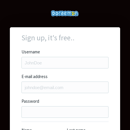
Sign up, it's free..
Username
E-mail address
Password