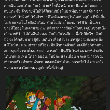
โดราเอมอนและโนบิตะได้เข้ามาสู่ป่าแห่งนครมายะนะอย่างไม่
คาดฝัน และได้พบกับเจ้าชายทีโอที่มีหน้าตาเหมือนโนบิตะอย่าง
กับแกะ ซึ่งเจ้าชายทีโอก็ได้ฝึกฝนฝีมือในป่าเพื่อปราบเลดีน่า จาก
ความเข้าใจผิดทำให้เจ้าชายทีโอต้องมาอยู่ในโลกปัจจุบัน ที่ซึ่งเต็ม
ไปด้วยเทคโนโลยีสมัยใหม่ ส่วนโนบิตะก็ต้องมาใช้ชีวิตเป็นเจ้า
ชายทีโออยู่ในนครมายะนะ หลังจากการสัมผัสโลกปัจจุบันช่วงหนึ่ง
เจ้าชายทีโอ ได้ตัดสินใจขอสลับตัวกับโนบิตะ เพื่อไปฝึกวิชาสักพัก
นึง จะได้กลับมาต่อสู้กับ เลดีน่า เพื่อนำประเทศสู่ความสงบสุข ถึง
แม้โนบิตะ และเจ้าชายทีโอจะมีหน้าตาคล้ายกันแต่นิสัยก็ต่างกัน
อย่างสุดขั้ว เขาทั้งสองจะสามารถดำเนินชีวิตในช่วงเวลาที่ต่างกัน
ได้นานแค่ไหน โดราเอมอน, โนบิตะ และเพื่อน ๆ จะสามารถช่วย
เจ้าชายทีโอทำลายคำสาปของเลดีน่าได้ทันเวลาหรือไม่ มาเอาใจ
ช่วยพวกเขาในการผจญภัยครั้งยิ่งใหญ่